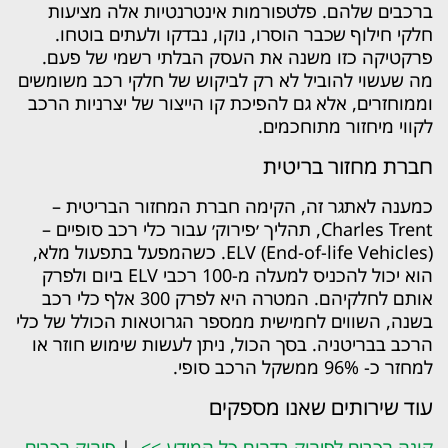
ברכבים שלהם. פלטפורמות אינטרנטיות אלה מציעות
חלקי חילוף שכבר הוסרו, נוקו, נבדקו ולעתים בוטחו.
פרקטיקה כזו משנה את העסק הבלתי רשמי של פעם.
מה שעשוי להוביל לא רק לביקוש של חלקי רכב משומשים
וממוחזרים, אלא גם להפיכת קו הייצור של יצרניות הרכב
לקווי מיחזור מתוחכמים.
חברת מחזור בריטית
כמענה לאתגר זה, הקימה חברת המחזור הבריטית –
Charles Trent, תהליך ׳פירוק׳ עבור כלי רכב סופיים –
ELV (End-of-life Vehicles). כשהמפעל בתפעול מלא,
הוא יכול להכניס למעלה מ-100 רכבי ELV ביום ולפרק
אותם לחלקיהם. המטרה היא לפרק 300 אלף כלי רכב
בשנה, השווים לחמישית ממספר הגרוטאות הכולל של כלי
הרכב בבריטניה. בסך הכול, ניתן לעשות שימוש חוזר או
למחזר כ- 96% ממשקל הרכב סופי.
עוד שירותים שאנו מספקים
קונה רכבים לפירוק בדרום כל המידע >>
|
פירוק רכבים