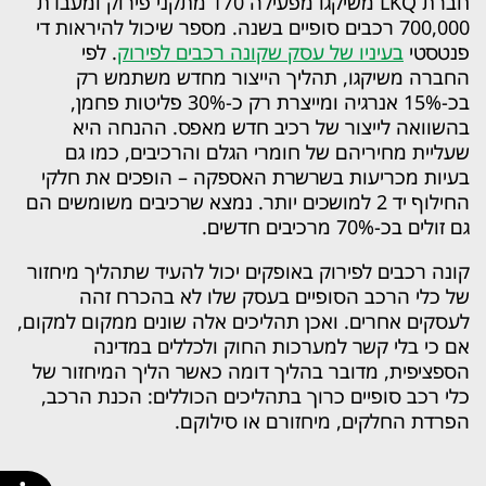
חברת LKQ משיקגו מפעילה 170 מתקני פירוק ומעבדת
700,000 רכבים סופיים בשנה. מספר שיכול להיראות די
פנטסטי
בעיניו של עסק שקונה רכבים לפירוק
. לפי
החברה משיקגו, תהליך הייצור מחדש משתמש רק
בכ-15% אנרגיה ומייצרת רק כ-30% פליטות פחמן,
בהשוואה לייצור של רכיב חדש מאפס. ההנחה היא
שעליית מחיריהם של חומרי הגלם והרכיבים, כמו גם
בעיות מכריעות בשרשרת האספקה – הופכים את חלקי
החילוף יד 2 למושכים יותר. נמצא שרכיבים משומשים הם
גם זולים בכ-70% מרכיבים חדשים.
קונה רכבים לפירוק באופקים יכול להעיד שתהליך מיחזור
של כלי הרכב הסופיים בעסק שלו לא בהכרח זהה
לעסקים אחרים. ואכן תהליכים אלה שונים ממקום למקום,
אם כי בלי קשר למערכות החוק ולכללים במדינה
הספציפית, מדובר בהליך דומה כאשר הליך המיחזור של
כלי רכב סופיים כרוך בתהליכים הכוללים: הכנת הרכב,
הפרדת החלקים, מיחזורם או סילוקם.