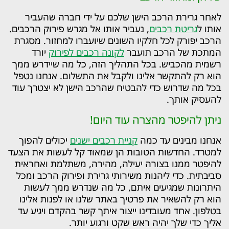
לאחר גרירת הרכב הישן שלכם על ידי חברה שהעביר
אותו ל
גריטת רכבים
, נעביר אותו אל מגרש פירוק הרכבים.
הרכב יפורק לכל חלקיו השונים שיועברו למחזור. מסגרת
המתכת של הרכב תועבר
לקונה רכבים לפירוק
יורד
רשמית מהכביש. בכל התהליך הזה, כל מה שיידרש ממך
הוא רק להתקשר אלינו ולקבל את התשלום. אנחנו נטפל
בכל מה שדרוש כדי להבטיח שהרכב הישן לא יצטרך עוד
להעסיק אותך.
ניתן להיפטר מהצרה עוד היום!
אנחנו מבינים עד כמה
קניית רכבים ישנים
יכולים להפוך
למטרד. החדשות הטובות הן שמאוד קל לעשות את הצעד
להיפטר ממנו בצורה יעילה, מהירה, משתלמת ואחראית
סביבתית. כדי ליהנות משירותי גרירת ופירוק הרכב ומכל
היתרונות שמגיעים איתם, כל מה שנדרש ממך לעשות
הוא רק להשאיר את פרטיך באתר שלנו או לפנות אלינו
בטלפון. אחד מעובדינו ייצור איתך קשר בהקדם ויגיע עד
אליך כדי שלך יהיה ראש שקט ורגוע יותר.