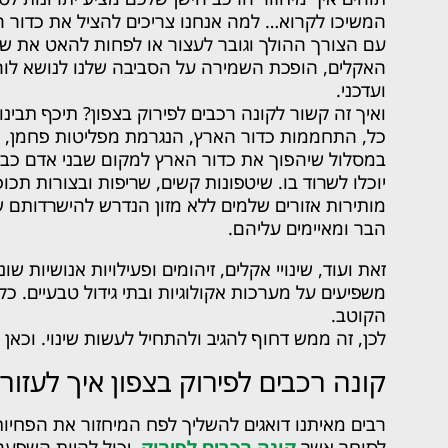
המשיכו לקרוא… למה אנחנו צריכים להציל את כדור 
עם הצורך ההולך וגובר לעצור או לפחות להאט את שינ
האקלים, הופכת השמירה על הסביבה שלנו לנושא לו
ועדכני.
ואיך זה קשור לקונה רכבים לפירוק בצפון? תיכף תבינו
כל, התחממות כדור הארץ, הנגרמת מפליטות פחמן, 
במסלול שיהפוך את כדור הארץ למקום שבני אדם כבר
יוכלו לשרוד בו. שיטפונות קשים, שריפות ובצורות תכופ
מותירות אזורים שלמים ללא מזון הנדרש להישרדותם ש
הבר ומאיימים עליהם.
זאת ועוד, שינויי אקלים, זיהומים ופעילויות אנושיות שונ
משפיעים על מערכות אקולוגיות ובתי גידול טבעיים. 
הקוטב.
לכן, זה ממש דחוף להגיב ולהתחיל לעשות שינוי. וכאן 
קונה רכבים לפירוק בצפון איך לעזור
רבים מאיתנו דואגים להשליך לפח המיחזור את הפחיות,
לסוחר אשר
קונה רכבים לפירוק
, יכול להיות השפעה